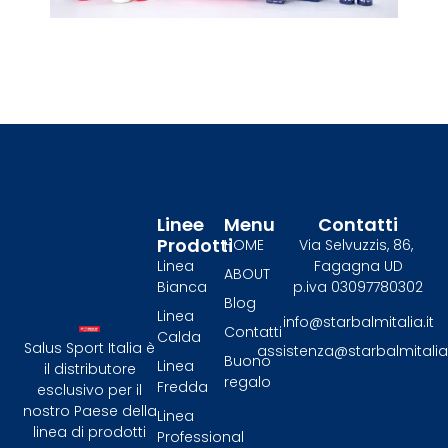
Linee
Menu
Contatti
Prodotti
HOME
Via Selvuzzis, 86,
Linea
Fagagna UD
ABOUT
Bianca
p.iva 03097780302
Blog
Linea
info@starbalmitalia.it
Contatti
Calda
Salus Sport Italia è
assistenza@starbalmitalia.
Buono
Linea
il distributore
regalo
Fredda
esclusivo per il
nostro Paese della
Linea
linea di prodotti
Professional