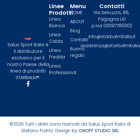
Linee
Menu
Contatti
Prodotti
HOME
Via Selvuzzis, 86,
Linea
Fagagna UD
ABOUT
Bianca
p.iva 03097780302
Blog
Linea
info@starbalmitalia.it
Contatti
Calda
Salus Sport Italia è
assistenza@starbalmitalia.
Buono
Linea
il distributore
regalo
Fredda
esclusivo per il
nostro Paese della
Linea
linea di prodotti
Professional
STARBALM®.​
©2026 Tutti i diritti sono riservati da Salus Sport Italia di
Stefano Frantz. Design by
ONOFF STUDIO SRL