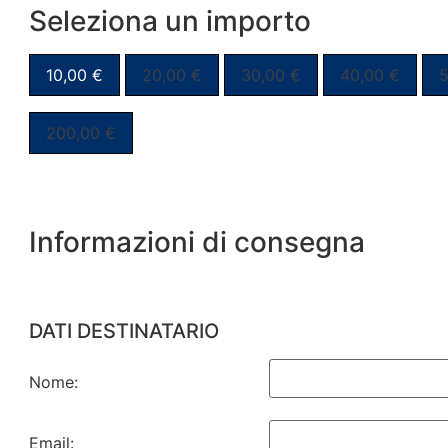
Seleziona un importo
10,00
€
20,00
€
30,00
€
40,00
€
200,00
€
Informazioni di consegna
DATI DESTINATARIO
Nome:
Email: