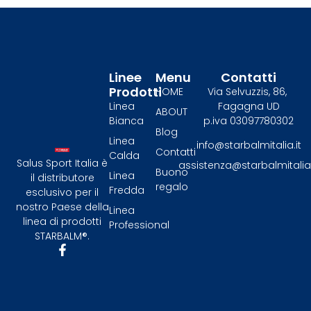
Linee
Menu
Contatti
Prodotti
HOME
Via Selvuzzis, 86,
Linea
Fagagna UD
ABOUT
Bianca
p.iva 03097780302
Blog
Linea
info@starbalmitalia.it
Contatti
Calda
Salus Sport Italia è
assistenza@starbalmitalia.
Buono
Linea
il distributore
regalo
Fredda
esclusivo per il
nostro Paese della
Linea
linea di prodotti
Professional
STARBALM®.​