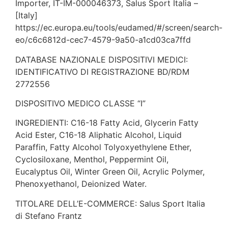
Importer, IT-IM-000046373, Salus Sport Italia –
[Italy]
https://ec.europa.eu/tools/eudamed/#/screen/search-
eo/c6c6812d-cec7-4579-9a50-a1cd03ca7ffd
DATABASE NAZIONALE DISPOSITIVI MEDICI:
IDENTIFICATIVO DI REGISTRAZIONE BD/RDM
2772556
DISPOSITIVO MEDICO CLASSE “I”
INGREDIENTI: C16-18 Fatty Acid, Glycerin Fatty
Acid Ester, C16-18 Aliphatic Alcohol, Liquid
Paraffin, Fatty Alcohol Tolyoxyethylene Ether,
Cyclosiloxane, Menthol, Peppermint Oil,
Eucalyptus Oil, Winter Green Oil, Acrylic Polymer,
Phenoxyethanol, Deionized Water.
TITOLARE DELL’E-COMMERCE: Salus Sport Italia
di Stefano Frantz