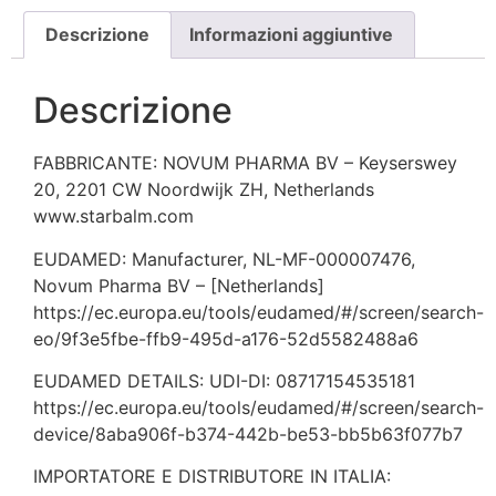
Descrizione
Informazioni aggiuntive
Descrizione
FABBRICANTE: NOVUM PHARMA BV – Keyserswey
20, 2201 CW Noordwijk ZH, Netherlands
www.starbalm.com
EUDAMED: Manufacturer, NL-MF-000007476,
Novum Pharma BV – [Netherlands]
https://ec.europa.eu/tools/eudamed/#/screen/search-
eo/9f3e5fbe-ffb9-495d-a176-52d5582488a6
EUDAMED DETAILS: UDI-DI: 08717154535181
https://ec.europa.eu/tools/eudamed/#/screen/search-
device/8aba906f-b374-442b-be53-bb5b63f077b7
IMPORTATORE E DISTRIBUTORE IN ITALIA: