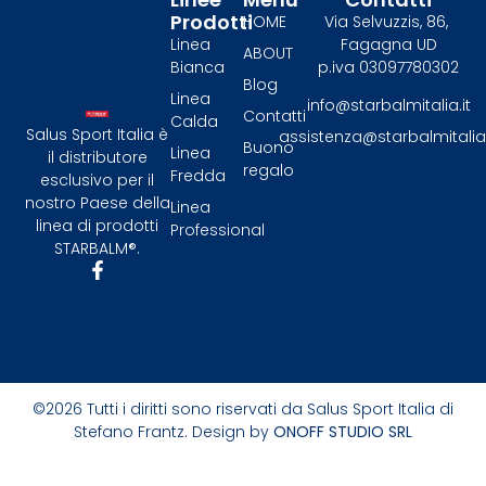
Prodotti
HOME
Via Selvuzzis, 86,
Linea
Fagagna UD
ABOUT
Bianca
p.iva 03097780302
Blog
Linea
info@starbalmitalia.it
Contatti
Calda
Salus Sport Italia è
assistenza@starbalmitalia.
Buono
Linea
il distributore
regalo
Fredda
esclusivo per il
nostro Paese della
Linea
linea di prodotti
Professional
STARBALM®.​
©2026 Tutti i diritti sono riservati da Salus Sport Italia di
Stefano Frantz. Design by
ONOFF STUDIO SRL