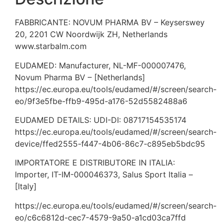
FABBRICANTE: NOVUM PHARMA BV – Keyserswey
20, 2201 CW Noordwijk ZH, Netherlands
www.starbalm.com
EUDAMED: Manufacturer, NL-MF-000007476,
Novum Pharma BV – [Netherlands]
https://ec.europa.eu/tools/eudamed/#/screen/search-
eo/9f3e5fbe-ffb9-495d-a176-52d5582488a6
EUDAMED DETAILS: UDI-DI: 08717154535174
https://ec.europa.eu/tools/eudamed/#/screen/search-
device/ffed2555-f447-4b06-86c7-c895eb5bdc95
IMPORTATORE E DISTRIBUTORE IN ITALIA:
Importer, IT-IM-000046373, Salus Sport Italia –
[Italy]
https://ec.europa.eu/tools/eudamed/#/screen/search-
eo/c6c6812d-cec7-4579-9a50-a1cd03ca7ffd