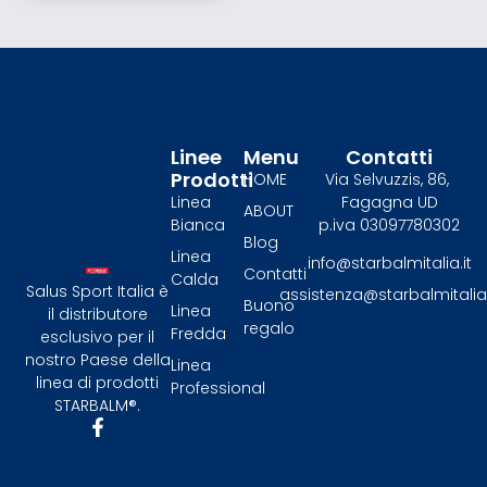
Linee
Menu
Contatti
Prodotti
HOME
Via Selvuzzis, 86,
Linea
Fagagna UD
ABOUT
Bianca
p.iva 03097780302
Blog
Linea
info@starbalmitalia.it
Contatti
Calda
Salus Sport Italia è
assistenza@starbalmitalia.
Buono
Linea
il distributore
regalo
Fredda
esclusivo per il
nostro Paese della
Linea
linea di prodotti
Professional
STARBALM®.​