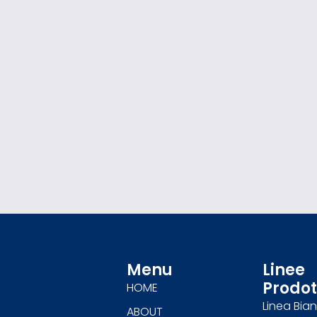
Menu
Linee
Prodot
HOME
Linea Bia
ABOUT