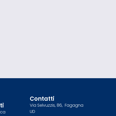
Contatti
ti
Via Selvuzzis, 86, Fagagna
UD
nca