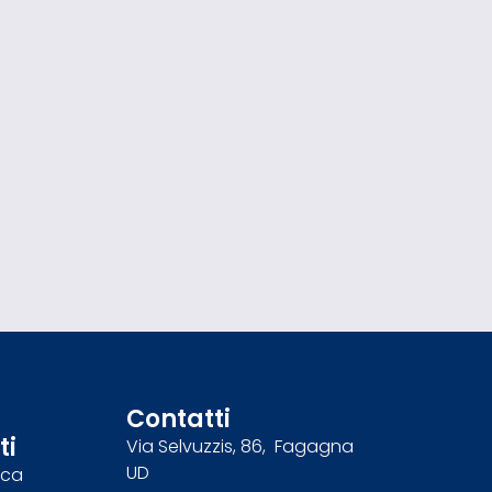
Contatti
ti
Via Selvuzzis, 86, Fagagna
UD
nca