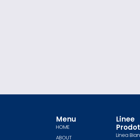
Menu
Linee
Prodot
HOME
Linea Bia
ABOUT