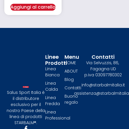
Aggiungi al carrello
Linee
Menu
Contatti
Prodotti
HOME
Via Selvuzzis, 86,
Linea
Fagagna UD
ABOUT
Bianca
p.iva 03097780302
Blog
Linea
info@starbalmitalia.it
Contatti
Calda
Salus Sport Italia è
assistenza@starbalmitalia.
Buono
Linea
il distributore
regalo
Fredda
esclusivo per il
nostro Paese della
Linea
linea di prodotti
Professional
STARBALM®.​