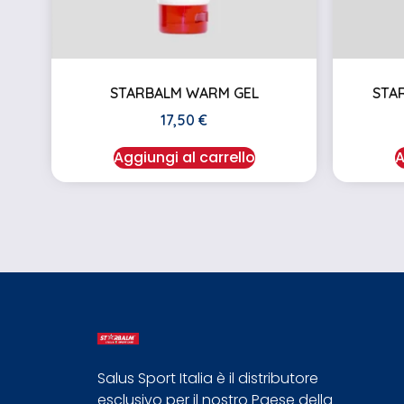
STARBALM WARM GEL
STA
17,50
€
Aggiungi al carrello
A
Salus Sport Italia è il distributore
esclusivo per il nostro Paese della