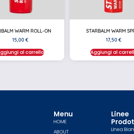
RBALM WARM ROLL-ON
STARBALM WARM SP
15,00
€
17,50
€
ggiungi al carrello
Aggiungi al carrel
Menu
Linee
Prodot
HOME
Linea Bia
ABOUT