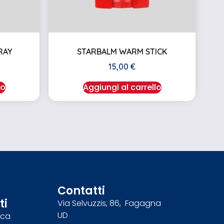
RAY
STARBALM WARM STICK
15,00
€
lo
Aggiungi al carrello
Contatti
ti
Via Selvuzzis, 86, Fagagna
UD
nca