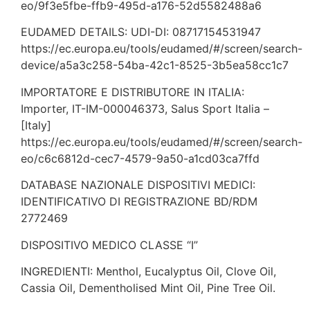
eo/9f3e5fbe-ffb9-495d-a176-52d5582488a6
EUDAMED DETAILS: UDI-DI: 08717154531947
https://ec.europa.eu/tools/eudamed/#/screen/search-
device/a5a3c258-54ba-42c1-8525-3b5ea58cc1c7
IMPORTATORE E DISTRIBUTORE IN ITALIA:
Importer, IT-IM-000046373, Salus Sport Italia –
[Italy]
https://ec.europa.eu/tools/eudamed/#/screen/search-
eo/c6c6812d-cec7-4579-9a50-a1cd03ca7ffd
DATABASE NAZIONALE DISPOSITIVI MEDICI:
IDENTIFICATIVO DI REGISTRAZIONE BD/RDM
2772469
DISPOSITIVO MEDICO CLASSE “I”
INGREDIENTI: Menthol, Eucalyptus Oil, Clove Oil,
Cassia Oil, Dementholised Mint Oil, Pine Tree Oil.