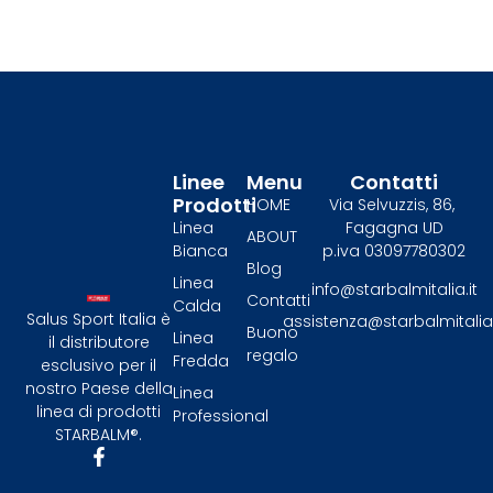
Linee
Menu
Contatti
Prodotti
HOME
Via Selvuzzis, 86,
Linea
Fagagna UD
ABOUT
Bianca
p.iva 03097780302
Blog
Linea
info@starbalmitalia.it
Contatti
Calda
Salus Sport Italia è
assistenza@starbalmitalia.
Buono
Linea
il distributore
regalo
Fredda
esclusivo per il
nostro Paese della
Linea
linea di prodotti
Professional
STARBALM®.​