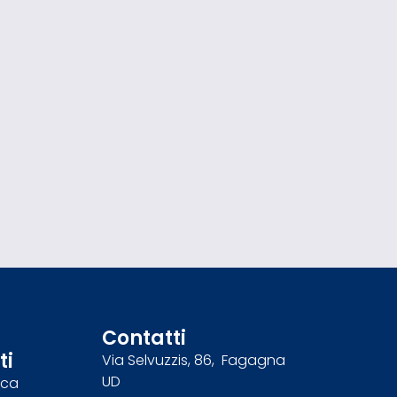
Contatti
ti
Via Selvuzzis, 86, Fagagna
UD
nca