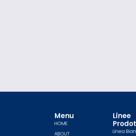
Menu
Linee
Prodot
HOME
Linea Bia
ABOUT