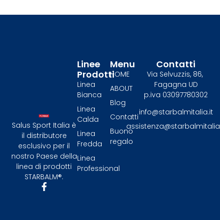
Linee
Menu
Contatti
Prodotti
HOME
Via Selvuzzis, 86,
Linea
Fagagna UD
ABOUT
Bianca
p.iva 03097780302
Blog
Linea
info@starbalmitalia.it
Contatti
Calda
Salus Sport Italia è
assistenza@starbalmitalia.
Buono
Linea
il distributore
regalo
Fredda
esclusivo per il
nostro Paese della
Linea
linea di prodotti
Professional
STARBALM®.​