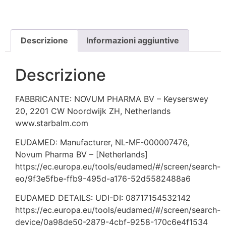
Descrizione
Informazioni aggiuntive
Descrizione
FABBRICANTE: NOVUM PHARMA BV – Keyserswey
20, 2201 CW Noordwijk ZH, Netherlands
www.starbalm.com
EUDAMED: Manufacturer, NL-MF-000007476,
Novum Pharma BV – [Netherlands]
https://ec.europa.eu/tools/eudamed/#/screen/search-
eo/9f3e5fbe-ffb9-495d-a176-52d5582488a6
EUDAMED DETAILS: UDI-DI: 08717154532142
https://ec.europa.eu/tools/eudamed/#/screen/search-
device/0a98de50-2879-4cbf-9258-170c6e4f1534