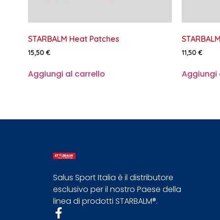
STARBALM Heat Patches
STARBALM 
15,50
€
11,50
€
Aggiungi al carrello
Aggiungi a
Salus Sport Italia è il distributore
esclusivo per il nostro Paese della
linea di prodotti STARBALM®.​