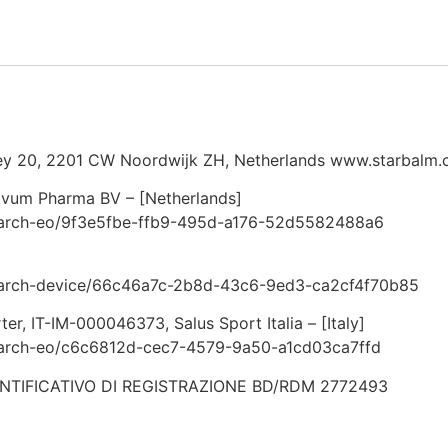
20, 2201 CW Noordwijk ZH, Netherlands www.starbalm
vum Pharma BV – [Netherlands]
search-eo/9f3e5fbe-ffb9-495d-a176-52d5582488a6
search-device/66c46a7c-2b8d-43c6-9ed3-ca2cf4f70b85
, IT-IM-000046373, Salus Sport Italia – [Italy]
search-eo/c6c6812d-cec7-4579-9a50-a1cd03ca7ffd
ENTIFICATIVO DI REGISTRAZIONE BD/RDM 2772493