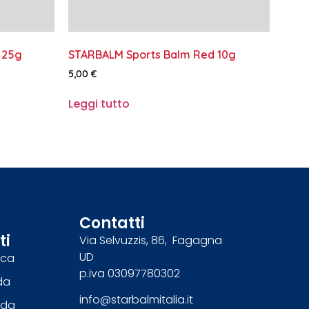
 25g
STARBALM Sports Balm Red 10g
5,00
€
Leggi tutto
Contatti
ti
Via Selvuzzis, 86, Fagagna
UD
nca
p.iva 03097780302
da
info@starbalmitalia.it
dda