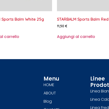
Sports Balm White 25g
STARBALM Sports Balm Red
11,50
€
l carrello
Aggiungi al carrello
Menu
Linee
Prodot
HOME
Linea Bia
ABOUT
Linea Cal
Blog
Linea Fre